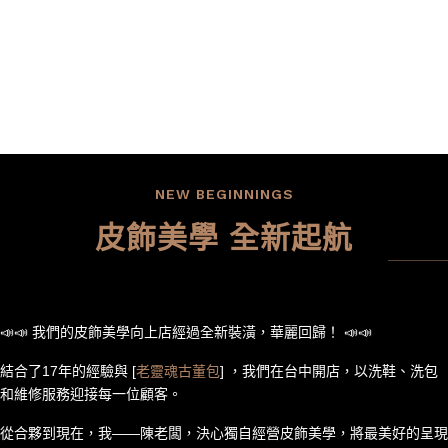
洗修染改，專研其中。
我們專注於每一個細節，
只為了讓每一件皮飾都能在歲月的長河中，
展現它獨特的韻味與光芒。
NEW BEGINNINGS
皮飾美學 全新起航
📣📣 我們的皮飾美學向上店經過全新裝潢，華麗回歸！ 📣📣
結合了17年的經驗與 [
老靈魂古董包
] ，我們在台中開店，以洗鞋、洗包
和維修服務迎接每一位顧客。
從合夥到現在，我——陳老闆，決心獨自經營皮飾美學，將最美好的呈現