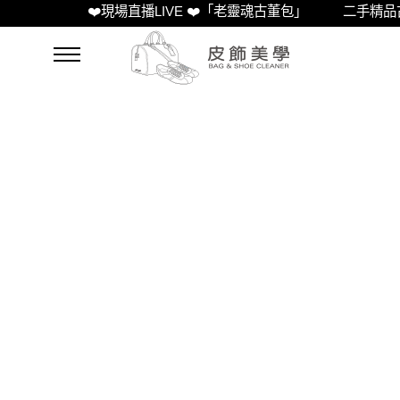
❤️現場直播LIVE ❤️「老靈魂古董包」
二手精品古董包
皮飾美學
我們用心聆聽每一件皮飾的故事，
用手中的技藝賦予它們新的生命。
讓我們共同見證皮飾的華麗蛻變，
重拾那段屬於你的美好回憶。
皮飾美學