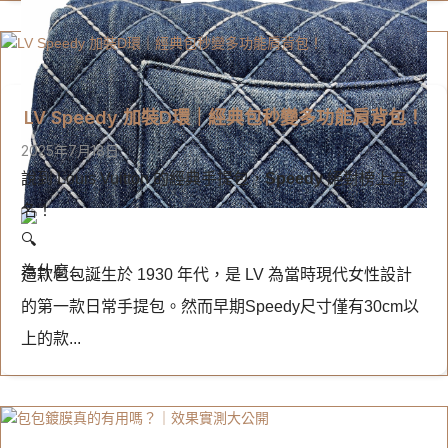
LV Speedy 加裝D環｜經典包秒變多功能肩背包！
2025年7月18日
說到 Louis Vuitton 的經典手提包，
Speedy
絕對榜上有
名！
為什麼...
這款包包誕生於 1930 年代，是 LV 為當時現代女性設計
的第一款日常手提包。然而早期Speedy尺寸僅有30cm以
上的款...