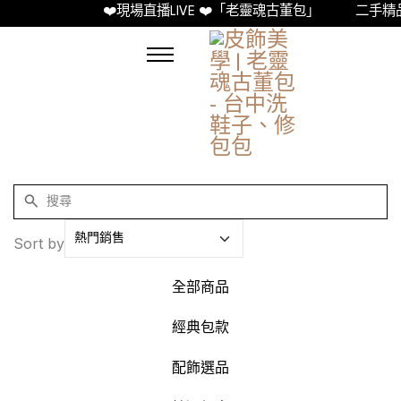
❤️現場直播LIVE ❤️「老靈魂古董包」
二手精品古董
Sort by
全部商品
經典包款
配飾選品