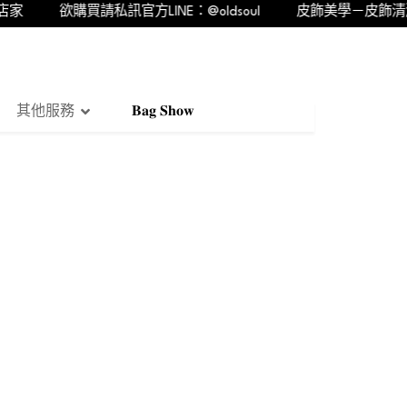
欲購買請私訊官方LINE：@oldsoul
皮飾美學－皮飾清潔修
其他服務
𝐁𝐚𝐠 𝐒𝐡𝐨𝐰