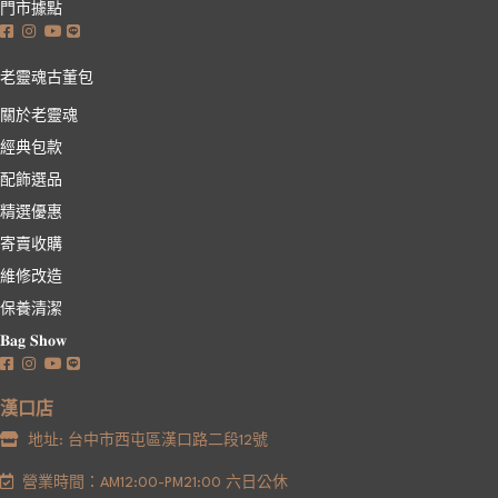
門市據點
老靈魂古董包
關於老靈魂
經典包款
配飾選品
精選優惠
寄賣收購
維修改造
保養清潔
𝐁𝐚𝐠 𝐒𝐡𝐨𝐰
漢口店
地址: 台中市西屯區漢口路二段12號
營業時間：AM12:00-PM21:00 六日公休