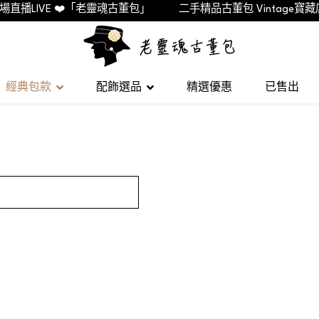
播LIVE ❤️「老靈魂古董包」
二手精品古董包 Vintage寶藏店家
經典包款
配飾選品
精選優惠
已售出