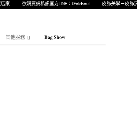
店家
欲購買請私訊官方LINE：@oldsoul
皮飾美學－皮飾清
其他服務
𝐁𝐚𝐠 𝐒𝐡𝐨𝐰