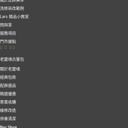
洗修染改範例
Lars 精品小教室
問與答
服務項目
門市據點
老靈魂古董包
關於老靈魂
經典包款
配飾選品
精選優惠
寄賣收購
維修改造
保養清潔
𝐁𝐚𝐠 𝐒𝐡𝐨𝐰