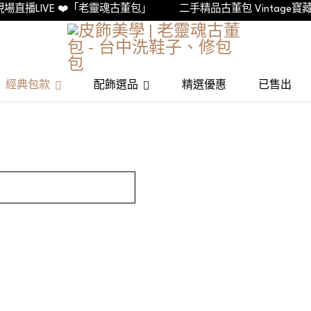
場直播LIVE ❤️「老靈魂古董包」
二手精品古董包 Vintage寶藏
經典包款
配飾選品
精選優惠
已售出