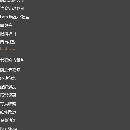
洗修染改範例
Lars 精品小教室
問與答
服務項目
門市據點
老靈魂古董包
關於老靈魂
經典包款
配飾選品
精選優惠
寄賣收購
維修改造
保養清潔
𝐁𝐚𝐠 𝐒𝐡𝐨𝐰