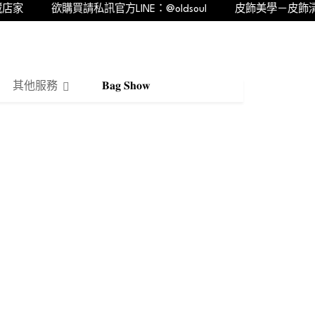
家
欲購買請私訊官方LINE：@oldsoul
皮飾美學－皮飾清潔
其他服務
𝐁𝐚𝐠 𝐒𝐡𝐨𝐰