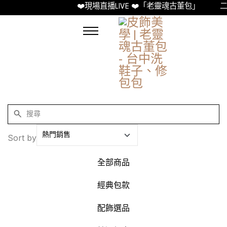
❤️現場直播LIVE ❤️「老靈魂古董包」
二
Sort by
全部商品
經典包款
配飾選品