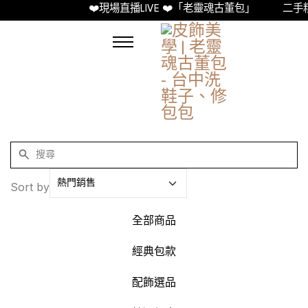
❤️現場直播LIVE ❤️「老靈魂古董包」
二手精
Sort by
全部商品
經典包款
配飾選品