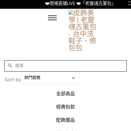
❤️現場直播LIVE ❤️「老靈魂古董包」
二
Sort by
全部商品
經典包款
配飾選品