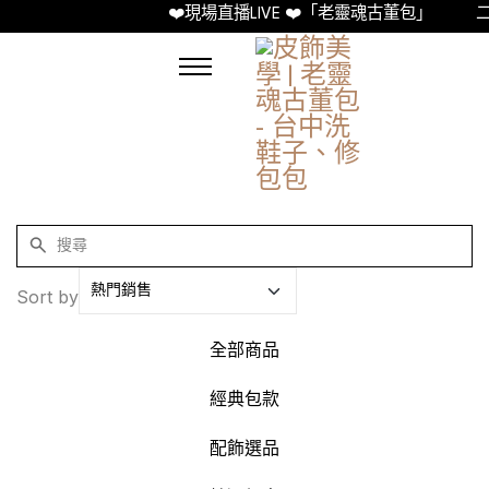
❤️現場直播LIVE ❤️「老靈魂古董包」
二
Sort by
全部商品
經典包款
配飾選品