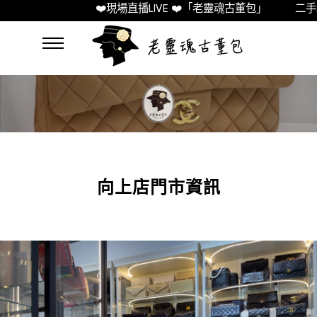
❤️現場直播LIVE ❤️「老靈魂古董包」
二手精
向上店門市資訊