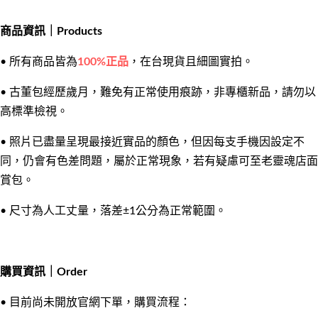
商品資訊｜Products
• 所有商品皆為
100%正品
，在台現貨且細圖實拍。
•
古董包經歷歲月，難免有正常使用痕跡，非專櫃新品，請勿以
高標準檢視。
•
照片已盡量呈現最接近實品的顏色，但因每支手機因設定不
同，仍會有色差問題，屬於正常現象，若有疑慮可至老靈魂店面
賞包。
•
尺寸為人工丈量，落差±1公分為正常範圍。
購買資訊｜Order
•
目前尚未開放官網下單，購買
流程：