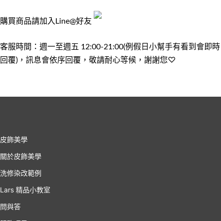
購買商品請加入Line@好友
客服時間：
週一至週五 12:00-21:00(例假日小幫手有看到會即時
回覆)，訊息會依序回覆，敬請耐心等候，謝謝您♡
皮飾美學
關於皮飾美學
洗修染改範例
Lars 精品小教室
問與答