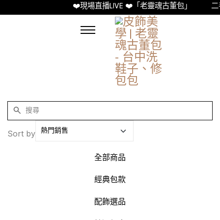
❤️現場直播LIVE ❤️「老靈魂古董包」
二
Sort by
全部商品
經典包款
配飾選品