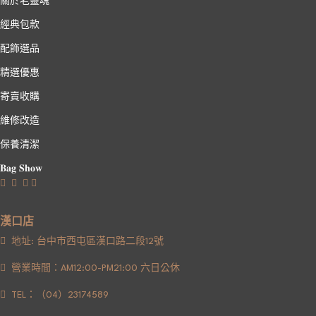
經典包款
配飾選品
精選優惠
寄賣收購
維修改造
保養清潔
𝐁𝐚𝐠 𝐒𝐡𝐨𝐰
漢口店
地址: 台中市西屯區漢口路二段12號
營業時間：AM12:00-PM21:00 六日公休
TEL：（04）23174589