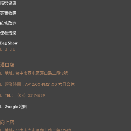
精選優惠
寄賣收購
維修改造
保養清潔
𝐁𝐚𝐠 𝐒𝐡𝐨𝐰
漢口店
地址: 台中市西屯區漢口路二段12號
營業時間：AM12:00-PM21:00 六日公休
TEL：（04）23174589
Google 地圖
向上店
地址: 台中市南屯區向上路二段476號