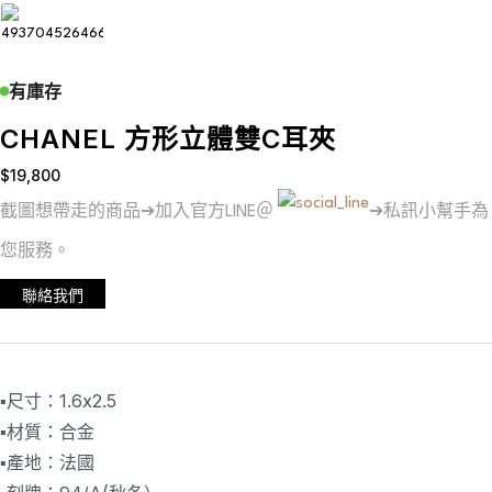
有庫存
CHANEL 方形立體雙C耳夾
$
19,800
截圖想帶走的商品➔加入官方LINE＠
➔私訊小幫手為
您服務。
聯絡我們
▪️尺寸：1.6x2.5
▪️材質：合金
▪️產地：法國