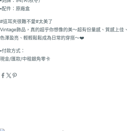
▪️刻牌：94/A(秋冬）
▪️配件：原廠盒
#這耳夾很難不愛#太美了
Vintage飾品，真的超乎你想像的美～超有份量感、質感上佳、
色澤盈亮、輕輕鬆鬆成為日常的穿搭～❤️
▪️付款方式：
現金/匯款/中租銀角零卡