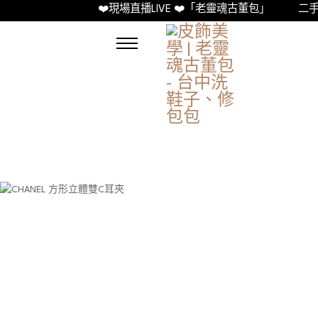
❤️現場直播LIVE ❤️「老靈魂古董包」
二手