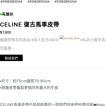
有庫存
CELINE 復古馬車皮帶
$
7,900
截圖想帶走的商品➔加入官方LINE＠
➔私訊小幫手為
您服務。
聯絡我們
▪️尺寸：約75cm適用70-80cm
▪️原廠皮帶龜裂更換同色義大利牛皮
CELINE馬車皮帶也是超經典的～甜甜們快來把他帶回家❤️logo