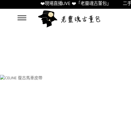
❤️現場直播LIVE ❤️「老靈魂古董包」
二手