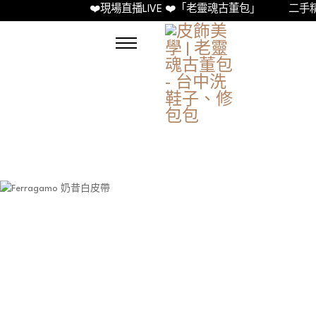
❤️現場直播LIVE ❤️「老靈魂古董包」
二手精