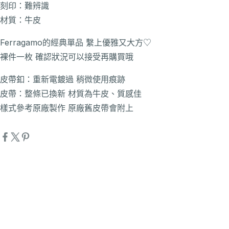
刻印：難辨識
材質：牛皮
Ferragamo的經典單品 繫上優雅又大方♡
裸件一枚 確認狀況可以接受再購買哦
皮帶釦：重新電鍍過 稍微使用痕跡
皮帶：整條已換新 材質為牛皮、質感佳
樣式參考原廠製作 原廠舊皮帶會附上