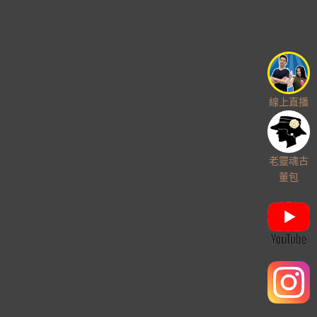
線上直播
老靈魂古
董包