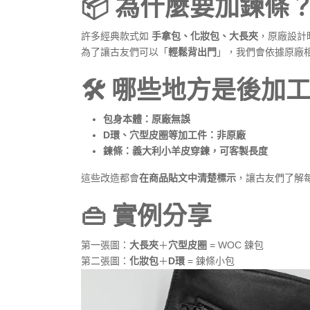
📦 為什麼要加鍊條
許多經典款式如
手拿包、化妝包、大長夾
，原廠設計
為了讓古友們可以「
輕鬆背出門
」，我們會依據原廠
🛠 哪些地方是後加
包身本體：原廠無誤
D環、穴型皮圈等加工件：非原廠
鍊條：義大利小羊皮穿鍊，可客製長度
這些改造都會
在商品貼文中清楚標示
，讓古友們了解
👜 實例分享
第一張圖：
大長夾
＋
穴型皮圈
= WOC 鍊包
第二張圖：
化妝包
＋
D環
= 鍊條小包