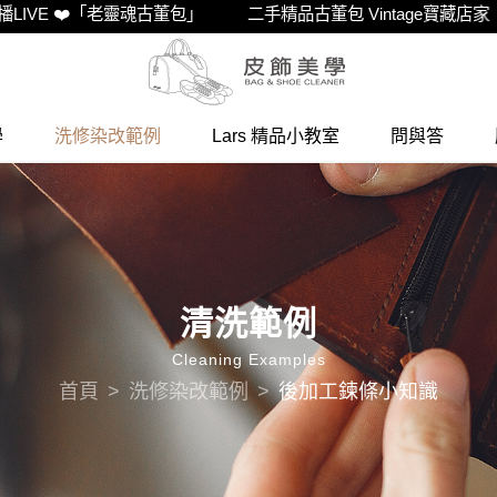
❤️「老靈魂古董包」
二手精品古董包 Vintage寶藏店家
欲購買
學
洗修染改範例
Lars 精品小教室
問與答
清洗範例
Cleaning Examples
首頁
洗修染改範例
後加工鍊條小知識