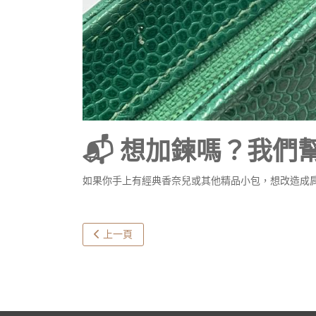
📬 想加鍊嗎？我們
如果你手上有經典香奈兒或其他精品小包，想改造成
上一篇文章: CHANEL 流浪包維修｜皮穿鏈脫皮
上一頁