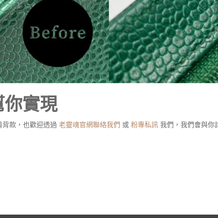
幫你實現
肩背款，也歡迎透過
老靈魂官網聯絡我們
或
粉專私訊
我們，我們會與你
救星，升級義大利羊皮｜皮飾美學