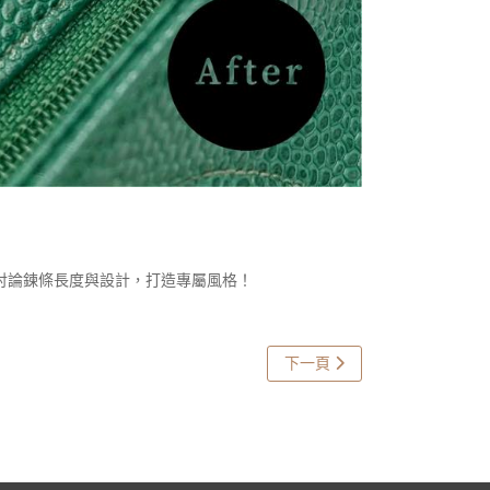
討論鍊條長度與設計，打造專屬風格！
下一篇文章: 香奈兒內裏更換
下一頁